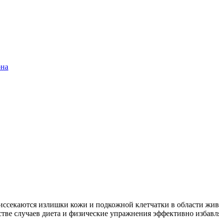
она
й иссекаются излишки кожи и подкожной клетчатки в области ж
нстве случаев диета и физические упражнения эффективно избав