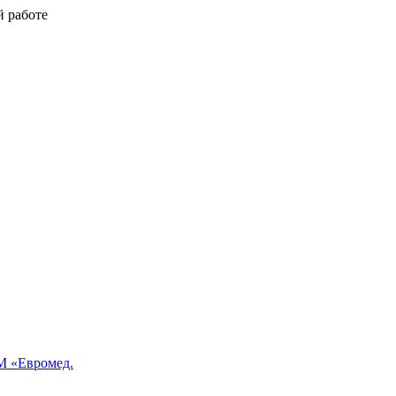
й работе
 «Евромед.