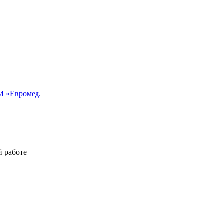
 «Евромед.
й работе