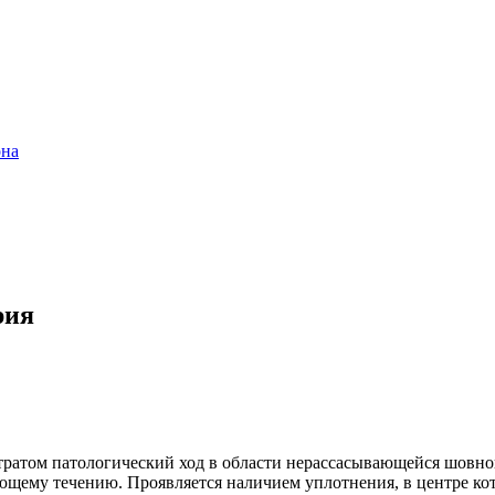
она
рия
атом патологический ход в области нерассасывающейся шовной 
щему течению. Проявляется наличием уплотнения, в центре кот