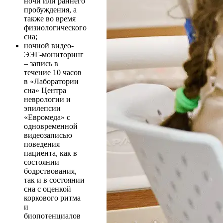
ночи или раннего
пробуждения, а
также во время
физиологического
сна;
ночной видео-
ЭЭГ-мониторинг
– запись в
течение 10 часов
в «Лаборатории
сна» Центра
неврологии и
эпилепсии
«Евромеда» с
одновременной
видеозаписью
поведения
пациента, как в
состоянии
бодрствования,
так и в состоянии
сна с оценкой
коркового ритма
и
биопотенциалов