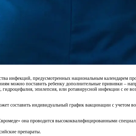
ства инфекций, предусмотренных национальным календарем пр
ниям можно поставить ребенку дополнительные прививки – напр
я, гидроцефалия, эпилепсия, или ротавирусной инфекции с ее в
ет составить индивидуальный график вакцинации с учетом возра
«Евромеде» она проводится высококвалифицированными специали
сийские препараты.