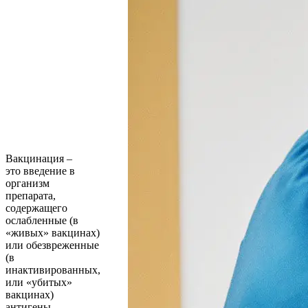
Вакцинация –
это введение в
организм
препарата,
содержащего
ослабленные (в
«живых» вакцинах)
или обезвреженные
(в
инактивированных,
или «убитых»
вакцинах)
антигены