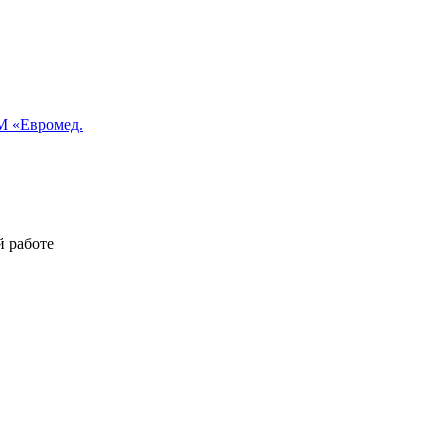
 «Евромед.
й работе