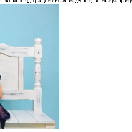
ое воспаление (дакриоцистит новорожденных), опасное распрост