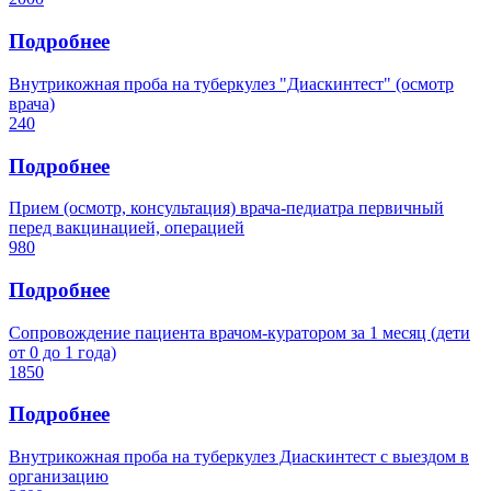
Подробнее
Внутрикожная проба на туберкулез "Диаскинтест" (осмотр
врача)
240
Подробнее
Прием (осмотр, консультация) врача-педиатра первичный
перед вакцинацией, операцией
980
Подробнее
Сопровождение пациента врачом-куратором за 1 месяц (дети
от 0 до 1 года)
1850
Подробнее
Внутрикожная проба на туберкулез Диаскинтест с выездом в
организацию