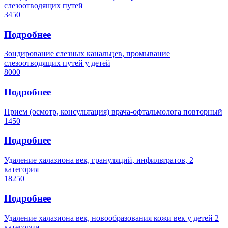
слезоотводящих путей
3450
Подробнее
Зондирование слезных канальцев, промывание
слезоотводящих путей у детей
8000
Подробнее
Прием (осмотр, консультация) врача-офтальмолога повторный
1450
Подробнее
Удаление халазиона век, грануляций, инфильтратов, 2
категория
18250
Подробнее
Удаление халазиона век, новообразования кожи век у детей 2
категории