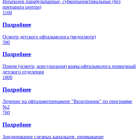
Инъекции парабульбарные, субконъюнктивальные (без
препарата центра)
1100
Подробнее
Осмотр детского офтальмолога (медосмотр)
590
Подробнее
Прием (осмотр, консультация) врача-офтальмолога первичный
детского отделения
1800
Подробнее
Лечение на офтальмотренажере "Визотроник" по программе
№2
760
Подробнее
Зондирование слезных канальцев, промывание