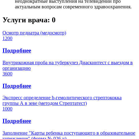
неоднократные выступления на телевидении про
актуальным вопросам современного здравоохранения.
Услуги врача:
0
Осмотр педиатра (медосмотр)
1200
Подробнее
Внутрикожная проба на туберкулез Диаскинтест с выездом в
организацию
3600
Подробнее
Экспресс определение b-гемолитического стрептококка
группы А в зеве (методом Стрептатест)
1000
Подробнее
Заполнение "Карты ребенка поступающего в образовательное
учреждение" (форма № 026-у)