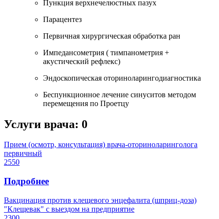
Пункция верхнечелюстных пазух
Парацентез
Первичная хирургическая обработка ран
Импедансометрия ( тимпанометрия +
акустический рефлекс)
Эндоскопическая оториноларингодиагностика
Беспункционное лечение синуситов методом
перемещения по Проетцу
Услуги врача:
0
Прием (осмотр, консультация) врача-оториноларинголога
первичный
2550
Подробнее
Вакцинация против клещевого энцефалита (шприц-доза)
"Клещевак" с выездом на предприятие
2300