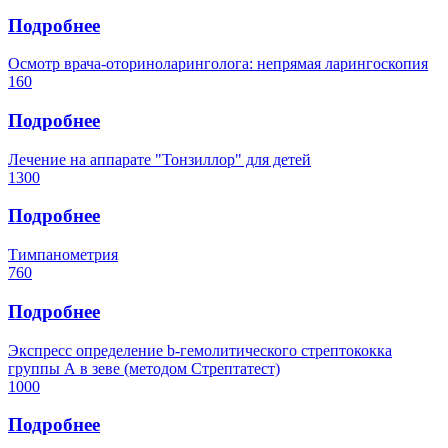
Подробнее
Осмотр врача-оториноларинголога: непрямая ларингоскопия
160
Подробнее
Лечение на аппарате "Тонзиллор" для детей
1300
Подробнее
Тимпанометрия
760
Подробнее
Экспресс определение b-гемолитического стрептококка
группы А в зеве (методом Стрептатест)
1000
Подробнее