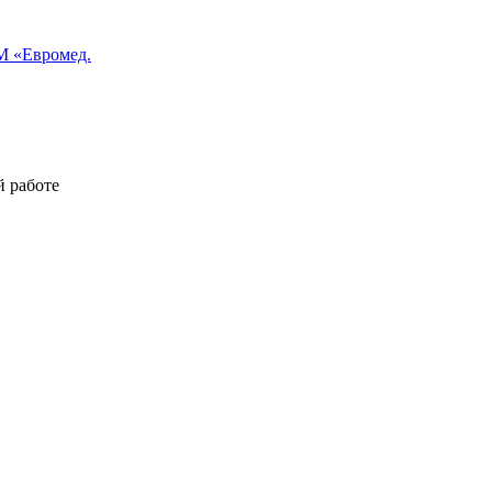
 «Евромед.
й работе