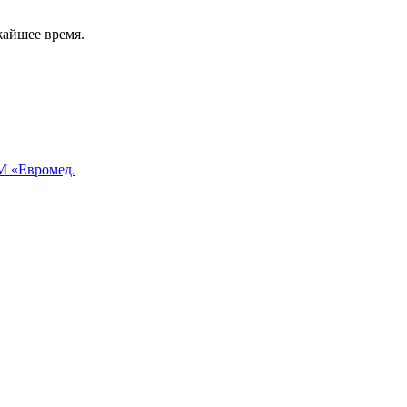
жайшее время.
 «Евромед.