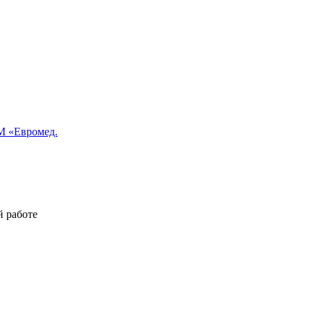
 «Евромед.
й работе