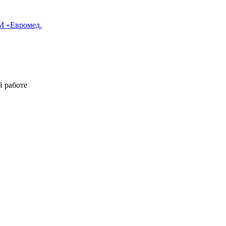
 «Евромед.
й работе