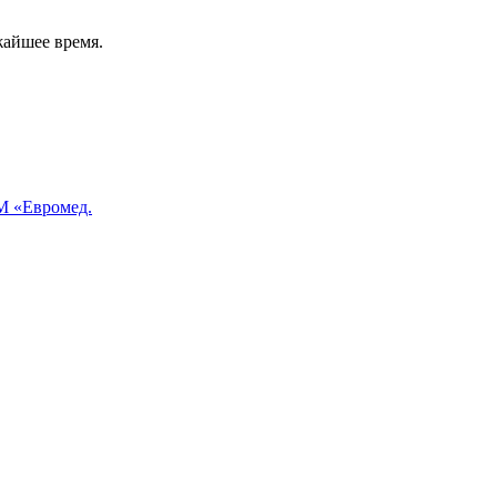
жайшее время.
 «Евромед.