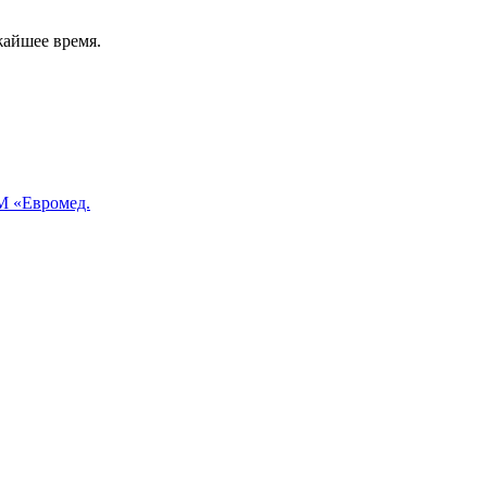
жайшее время.
 «Евромед.