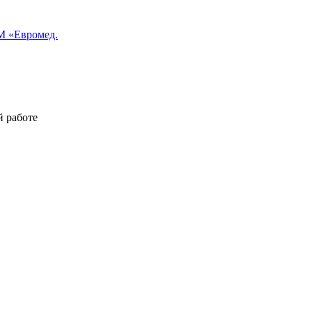
 «Евромед.
й работе