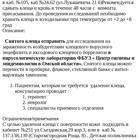
в каб. №105, каб №24,62 (ул.Лукашевича 21 б)Рекомендуется
сдавать клеща и кровь в течение 48 часов с момента
присасывания. До проведения исследований необходимо
хранить клеща в холодильнике при температуре от +2 до +8
град
Описание:
Снятого клеща отправить
для исследования на
зараженность возбудителями клещевого вирусного
энцефалита и иксодового клещевого боррелиоза
в
вирусологическую лабораторию ФБУЗ « Центр гигиены и
эпидемиологии в Омской области».
Снятого клеща можно
перенести в пробирке, флаконе, стеклянной банке с ватно-
марлевым тампоном.
Пациентам, которым не требуется удаление клеща,
консультацию проводит :
терапевт
невролог
специалисты приемного отделения
Ограничения/примечания
С целью удаления клеща с поверхности кожи подходить в
кабинет №251 ул.Съездовская,29 кор.3, или в каб №
137,138,139 (Старозагородная Роща, 8) , Детская поликлиника