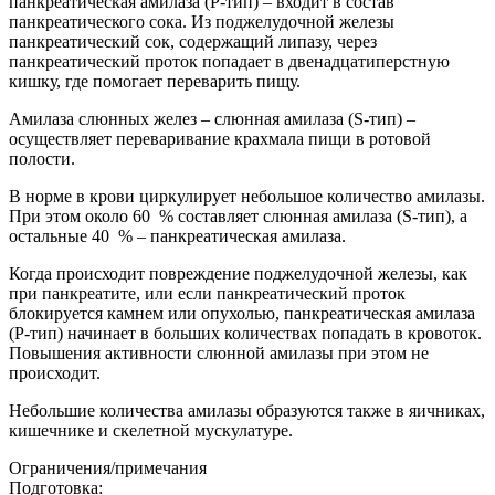
панкреатическая амилаза (P-тип) – входит в состав
панкреатического сока. Из поджелудочной железы
панкреатический сок, содержащий липазу, через
панкреатический проток попадает в двенадцатиперстную
кишку, где помогает переварить пищу.
Амилаза слюнных желез – слюнная амилаза (S-тип) –
осуществляет переваривание крахмала пищи в ротовой
полости.
В норме в крови циркулирует небольшое количество амилазы.
При этом около 60 % составляет слюнная амилаза (S-тип), а
остальные 40 % – панкреатическая амилаза.
Когда происходит повреждение поджелудочной железы, как
при панкреатите, или если панкреатический проток
блокируется камнем или опухолью, панкреатическая амилаза
(P-тип) начинает в больших количествах попадать в кровоток.
Повышения активности слюнной амилазы при этом не
происходит.
Небольшие количества амилазы образуются также в яичниках,
кишечнике и скелетной мускулатуре.
Ограничения/примечания
Подготовка: