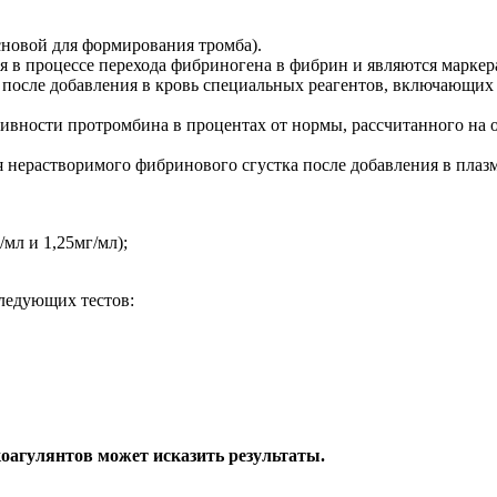
сновой для формирования тромба).
 в процессе перехода фибриногена в фибрин и являются маркер
 после добавления в кровь специальных реагентов, включающих
тивности протромбина в процентах от нормы, рассчитанного на
нерастворимого фибринового сгустка после добавления в плазм
мл и 1,25мг/мл);
ледующих тестов:
оагулянтов может исказить результаты.