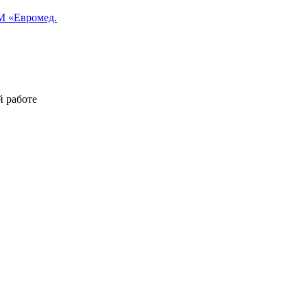
 «Евромед.
й работе