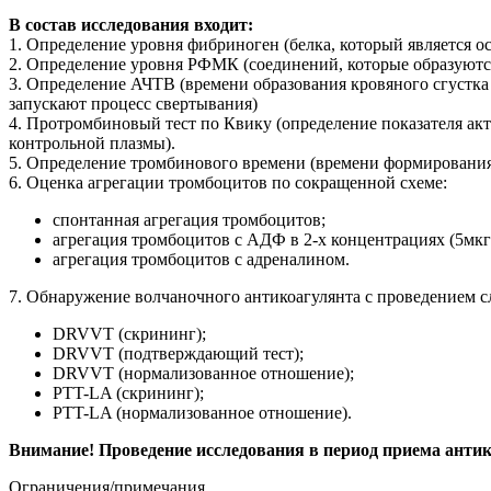
В состав исследования входит:
1. Определение уровня фибриноген (белка, который является о
2. Определение уровня РФМК (соединений, которые образуются
3. Определение АЧТВ (времени образования кровяного сгустка
запускают процесс свертывания)
4. Протромбиновый тест по Квику (определение показателя ак
контрольной плазмы).
5. Определение тромбинового времени (времени формирования 
6. Оценка агрегации тромбоцитов по сокращенной схеме:
спонтанная агрегация тромбоцитов;
агрегация тромбоцитов с АДФ в 2-х концентрациях (5мкг/
агрегация тромбоцитов с адреналином.
7. Обнаружение волчаночного антикоагулянта с проведением с
DRVVT (скрининг);
DRVVT (подтверждающий тест);
DRVVT (нормализованное отношение);
PTT-LA (скрининг);
PTT-LA (нормализованное отношение).
Внимание! Проведение исследования в период приема антик
Ограничения/примечания