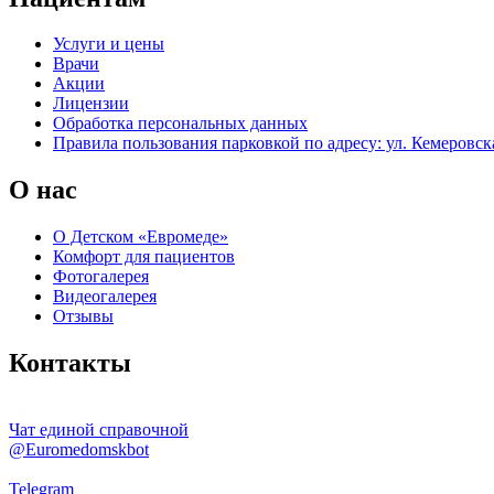
Услуги и цены
Врачи
Акции
Лицензии
Обработка персональных данных
Правила пользования парковкой по адресу: ул. Кемеровска
О нас
О Детском «Евромеде»
Комфорт для пациентов
Фотогалерея
Видеогалерея
Отзывы
Контакты
Чат единой справочной
@Euromedomskbot
Telegram