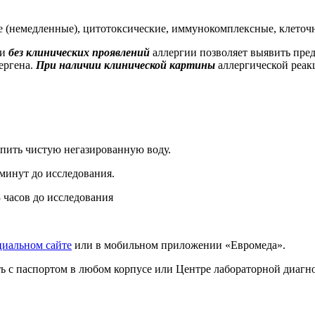
кие (немедленные), цитотоксические, иммунокомплексные, клето
ви
без клинических проявлений
аллергии позволяет выявить пред
ергена.
При наличии клинической картины
аллергической реак
 пить чистую негазированную воду.
 минут до исследования.
3 часов до исследования
циальном сайте
или в мобильном приложении «Евромеда».
ать с паспортом в любом корпусе или Центре лабораторной диаг