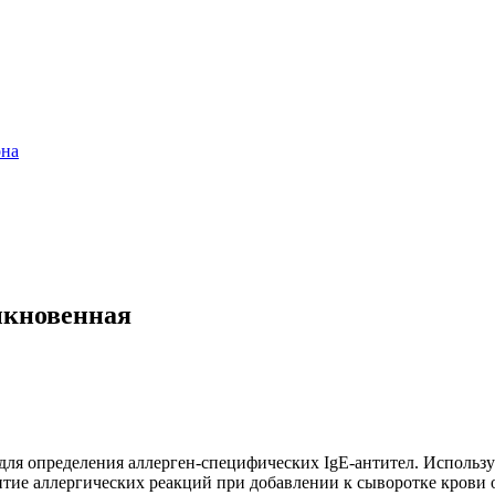
она
ыкновенная
ля определения аллерген-специфических IgE-антител. Используе
витие аллергических реакций при добавлении к сыворотке крови