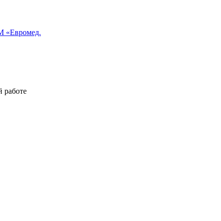
 «Евромед.
й работе