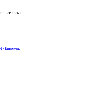
жайшее время.
 «Евромед.