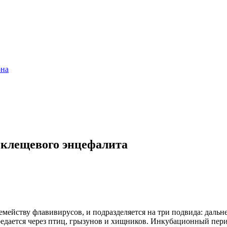
она
у клещевого энцефалита
семейству флавивирусов, и подразделяется на три подвида: дал
редается через птиц, грызунов и хищников. Инкубационный пери