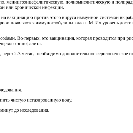
ную, менингоэнцефалитическую, полиомиелитическую и полира
ной или хронической инфекции.
 на вакцинацию против этого вируса иммунной системой выраб
ови появляются иммуноглобулины класса M. Их уровень достига
обами. Во-первых, это вакцинация, которая проводится при ри
ещевого энцефалита.
 через 2-3 месяца необходимо дополнительное серологическое ис
следования.
 пить чистую негазированную воду.
 минут до исследования.