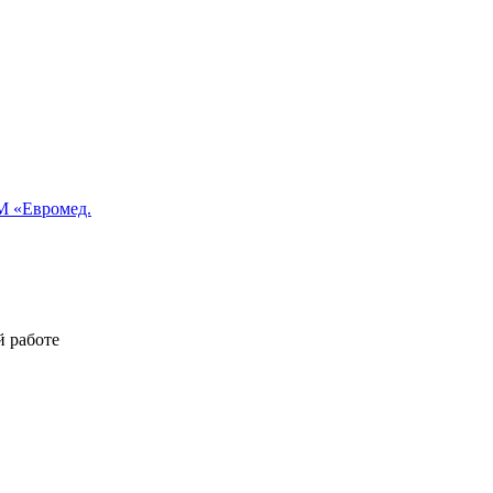
 «Евромед.
й работе