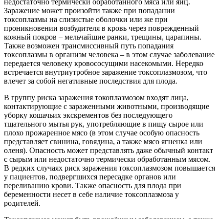
недостаточно термически обработанного мяса или яиц.
Заражение может произойти также при попадании
токсоплазмы на слизистые оболочки или же при
проникновении возбудителя в кровь через поврежденный
кожный покров – мельчайшие ранки, трещины, царапины.
Также возможен трансмиссивный путь попадания
токсоплазмы в организм человека – в этом случае заболевание
передается человеку кровососущими насекомыми. Нередко
встречается внутриутробное заражение токсоплазмозом, что
влечет за собой негативные последствия для плода.
В группу риска заражения токоплазмозом входят лица,
контактирующие с зараженными животными, производящие
уборку кошачьих экскрементов без последующего
тщательного мытья рук, употребляющие в пищу сырое или
плохо прожаренное мясо (в этом случае особую опасность
представляет свинина, говядина, а также мясо ягненка или
оленя). Опасность может представлять даже обычный контакт
с сырым или недостаточно термически обработанным мясом.
В редких случаях риск заражения токсоплазмозом повышается
у пациентов, подвергшихся пересадке органов или
переливанию крови. Также опасность для плода при
беременности несет в себе наличие токсоплазмоза у
родителей.