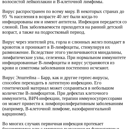
волосистой лейкоплакии и В-клеточной лимфомы.
Вирус распространен по всему миру. В некоторых странах до
95 % населения в возрасте 40 лет были когда-то
инфицированы им и имеют антитела. Инфекция передается со
слюной. Пик заболеваемости приходится на ранний детский
возраст, а также на подростковый период.
Вирус через эпителий рта, горла и слюнных желез попадает в
кровоток и проникает в В-лимфоциты, стимулируя их
размножение. Вследствие этого увеличиваются миндалины,
лимфатические узлы, селезенка. При нормальном иммунитете
инфицированные В-лимфоциты и вирус устраняются из
крови и симптомы заболевания постепенно исчезают.
Вирус Эпштейна – Барр, как и другие герпес-вирусы,
способен переходить в латентную инфекцию. Его
генетический материал может сохраняться в небольшом
количестве В-лимфоцитов. При дефектах клеточного
иммунитета, ВИЧ-инфекции, терапии иммуносупрессорами
он может привести к лимфопролиферативным заболеваниям
(например, В-клеточной лимфоме, назофарингеальной
карциноме).
Во многих случаях первичная инфекция протекает
бессимптомно или с умеренно выраженным фарингитом и