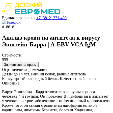
Единая справочная
+7 (3812)
331-400
#18618
Анализ крови на антитела к вирусу
Эпштейн-Барра | A-EBV VCA IgM
Стоимость:
555
Записаться на прием
Ограничения/примечания
Детям до 14 лет. Ранний белок, ранние антитела.
Капсулярный, капсидный белок. Качественный анализ.
Описание:
Вирус Эпштейна – Барр относится к вирусам герпеса
человека 4-й группы. Он поражает В-лимфоциты и вызывает
у человека острое заболевание – инфекционный мононуклеоз.
Кроме того, он связан с развитием назофарингеальной
карциномы, лимфомы Беркитта, болезни Ходжкина,