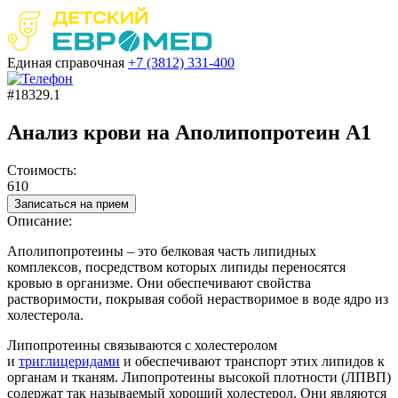
Единая справочная
+7 (3812)
331-400
#18329.1
Анализ крови на Аполипопротеин А1
Стоимость:
610
Записаться на прием
Описание:
Аполипопротеины – это белковая часть липидных
комплексов, посредством которых липиды переносятся
кровью в организме. Они обеспечивают свойства
растворимости, покрывая собой нерастворимое в воде ядро из
холестерола.
Липопротеины связываются с холестеролом
и
триглицеридами
и обеспечивают транспорт этих липидов к
органам и тканям. Липопротеины высокой плотности (ЛПВП)
содержат так называемый хороший холестерол. Они являются