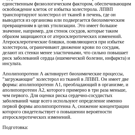
единственным физиологическим фактором, обеспечивающим
освобождение клеток от избытка холестерола. ЛПВП
транспортируют холестерол от тканей в печень, где он
выводится из организма или подвергается биохимическим
превращениям в целях утилизации. Это имеет большое
значение, например, для стенок сосудов, которые таким
образом защищаются от атеросклеротических изменений.
Атеросклеротические бляшки, появляющиеся при избытке
холестерола, ограничивают движение крови по сосудам,
делают их стенки менее эластичными, что сильно повышает
риск заболеваний сердца (ишемической болезни, инфаркта) и
инсульта.
Аполипопротеин А активирует биохимические процессы,
"загружающие" холестерол из тканей в ЛПВП. Он имеет две
формы: аполипопротеин А1, преобладающий в организме, и
аполипопротеин А2, которого примерно в три раза меньше,
чем первого. Для оценки риска сердечно-сосудистых
заболеваний чаще всего используют определение именно
первой формы аполипопротеина А, снижение концентрации
которого свидетельствует о повышении вероятности
атеросклеротических изменений.
Подготовка: