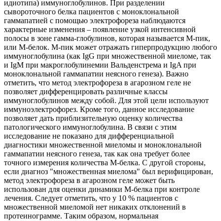
идиотипа) иммуноглобулинов. При разделении
сывороточного белка пациентов с моноклональной
гаммапатией с помощью электрофореза наблюдаются
характерные изменения – появление узкой интенсивной
полосы в зоне гамма-глобулинов, которая называется М-пик,
или М-белок. М-пик может отражать гиперпродукцию любого
иммуноглобулина (как IgG при множественной миеломе, так
и IgM при макроглобулинемии Вальденстрема и IgA при
моноклональной гаммапатии неясного генеза). Важно
отметить, что метод электрофореза в агарозном геле не
позволяет дифференцировать различные классы
иммуноглобулинов между собой. Для этой цели используют
иммуноэлектрофорез. Кроме того, данное исследование
позволяет дать приблизительную оценку количества
патологического иммуноглобулина. В связи с этим
исследование не показано для дифференциальной
диагностики множественной миеломы и моноклональной
гаммапатии неясного генеза, так как она требует более
точного измерения количества М-белка. С другой стороны,
если диагноз "множественная миелома" был верифицирован,
метод электрофореза в агарозном геле может быть
использован для оценки динамики М-белка при контроле
лечения. Следует отметить, что у 10 % пациентов с
множественной миеломой нет никаких отклонений в
протеинограмме. Таким образом, нормальная