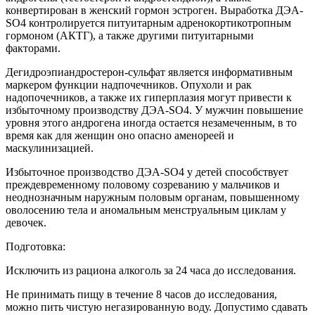
конвертирован в женский гормон эстроген. Выработка ДЭА-
SO4 контролируется питуитарным адренокортикотропным
гормоном (АКТГ), а также другими питуитарными
факторами.
Дегидроэпиандростерон-сульфат является информативным
маркером функции надпочечников. Опухоли и рак
надопочечников, а также их гиперплазия могут привести к
избыточному производству ДЭА-SO4. У мужчин повышение
уровня этого андрогена иногда остается незамеченным, в то
время как для женщин оно опасно аменореей и
маскулинизацией.
Избыточное производство ДЭА-SO4 у детей способствует
преждевременному половому созреванию у мальчиков и
неоднозначным наружным половым органам, повышенному
оволосению тела и аномальным менструальным циклам у
девочек.
Подготовка:
Исключить из рациона алкоголь за 24 часа до исследования.
Не принимать пищу в течение 8 часов до исследования,
можно пить чистую негазированную воду. Допустимо сдавать