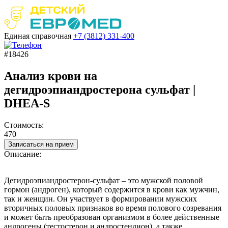
Единая справочная
+7 (3812)
331-400
#18426
Анализ крови на
дегидроэпиандростерона сульфат |
DHEA-S
Стоимость:
470
Записаться на прием
Описание:
Дегидроэпиандростерон-сульфат – это мужской половой
гормон (андроген), который содержится в крови как мужчин,
так и женщин. Он участвует в формировании мужских
вторичных половых признаков во время полового созревания
и может быть преобразован организмом в более действенные
андрогены (тестостерон и андростендион), а также