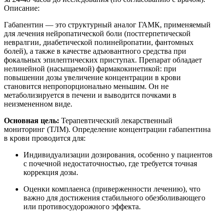
Описание:
Габапентин — это структурный аналог ГАМК, применяемый
для лечения нейропатической боли (постгерпетической
невралгии, диабетической полинейропатии, фантомных
болей), а также в качестве адъювантного средства при
фокальных эпилептических приступах. Препарат обладает
нелинейной (насыщаемой) фармакокинетикой: при
повышении дозы увеличение концентрации в крови
становится непропорционально меньшим. Он не
метаболизируется в печени и выводится почками в
неизмененном виде.
Основная цель:
Терапевтический лекарственный
мониторинг (ТЛМ). Определение концентрации габапентина
в крови проводится для:
Индивидуализации дозирования, особенно у пациентов
с почечной недостаточностью, где требуется точная
коррекция дозы.
Оценки комплаенса (приверженности лечению), что
важно для достижения стабильного обезболивающего
или противосудорожного эффекта.