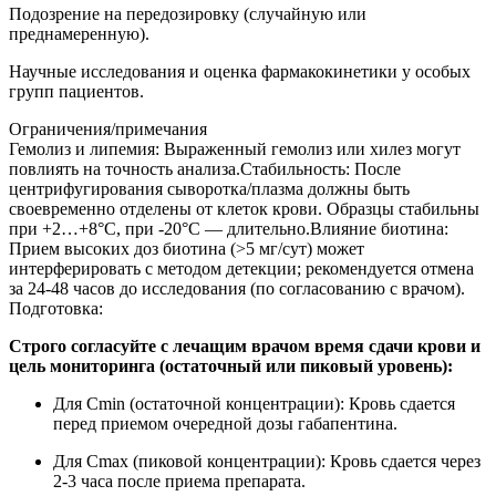
Подозрение на передозировку (случайную или
преднамеренную).
Научные исследования и оценка фармакокинетики у особых
групп пациентов.
Ограничения/примечания
Гемолиз и липемия: Выраженный гемолиз или хилез могут
повлиять на точность анализа.Стабильность: После
центрифугирования сыворотка/плазма должны быть
своевременно отделены от клеток крови. Образцы стабильны
при +2…+8°C, при -20°C — длительно.Влияние биотина:
Прием высоких доз биотина (>5 мг/сут) может
интерферировать с методом детекции; рекомендуется отмена
за 24-48 часов до исследования (по согласованию с врачом).
Подготовка:
Строго согласуйте с лечащим врачом время сдачи крови и
цель мониторинга (остаточный или пиковый уровень):
Для Cmin (остаточной концентрации): Кровь сдается
перед приемом очередной дозы габапентина.
Для Cmax (пиковой концентрации): Кровь сдается через
2-3 часа после приема препарата.