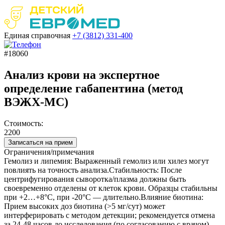
Единая справочная
+7 (3812)
331-400
#18060
Анализ крови на экспертное
определение габапентина (метод
ВЭЖХ-МС)
Стоимость:
2200
Записаться на прием
Ограничения/примечания
Гемолиз и липемия: Выраженный гемолиз или хилез могут
повлиять на точность анализа.Стабильность: После
центрифугирования сыворотка/плазма должны быть
своевременно отделены от клеток крови. Образцы стабильны
при +2…+8°C, при -20°C — длительно.Влияние биотина:
Прием высоких доз биотина (>5 мг/сут) может
интерферировать с методом детекции; рекомендуется отмена
за 24-48 часов до исследования (по согласованию с врачом).