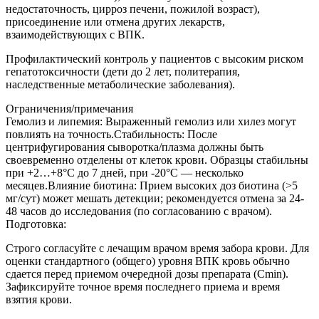
недостаточность, цирроз печени, пожилой возраст),
присоединение или отмена других лекарств,
взаимодействующих с ВПК.
Профилактический контроль у пациентов с высоким риском
гепатотоксичности (дети до 2 лет, политерапия,
наследственные метаболические заболевания).
Ограничения/примечания
Гемолиз и липемия: Выраженный гемолиз или хилез могут
повлиять на точность.Стабильность: После
центрифугирования сыворотка/плазма должны быть
своевременно отделены от клеток крови. Образцы стабильны
при +2…+8°C до 7 дней, при -20°C — несколько
месяцев.Влияние биотина: Прием высоких доз биотина (>5
мг/сут) может мешать детекции; рекомендуется отмена за 24-
48 часов до исследования (по согласованию с врачом).
Подготовка:
Строго согласуйте с лечащим врачом время забора крови. Для
оценки стандартного (общего) уровня ВПК кровь обычно
сдается перед приемом очередной дозы препарата (Cmin).
Зафиксируйте точное время последнего приема и время
взятия крови.