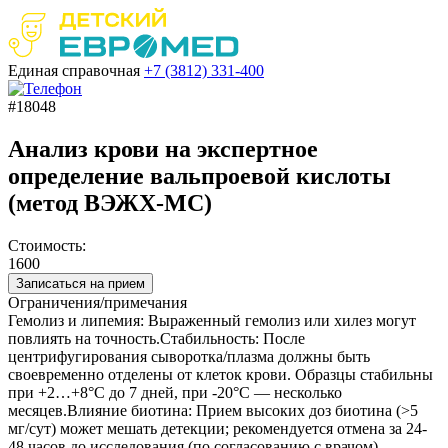
Единая справочная
+7 (3812)
331-400
#18048
Анализ крови на экспертное
определение вальпроевой кислоты
(метод ВЭЖХ-МС)
Стоимость:
1600
Записаться на прием
Ограничения/примечания
Гемолиз и липемия: Выраженный гемолиз или хилез могут
повлиять на точность.Стабильность: После
центрифугирования сыворотка/плазма должны быть
своевременно отделены от клеток крови. Образцы стабильны
при +2…+8°C до 7 дней, при -20°C — несколько
месяцев.Влияние биотина: Прием высоких доз биотина (>5
мг/сут) может мешать детекции; рекомендуется отмена за 24-
48 часов до исследования (по согласованию с врачом).