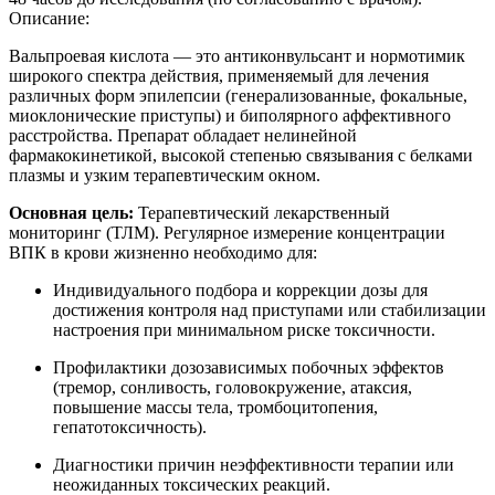
Описание:
Вальпроевая кислота — это антиконвульсант и нормотимик
широкого спектра действия, применяемый для лечения
различных форм эпилепсии (генерализованные, фокальные,
миоклонические приступы) и биполярного аффективного
расстройства. Препарат обладает нелинейной
фармакокинетикой, высокой степенью связывания с белками
плазмы и узким терапевтическим окном.
Основная цель:
Терапевтический лекарственный
мониторинг (ТЛМ). Регулярное измерение концентрации
ВПК в крови жизненно необходимо для:
Индивидуального подбора и коррекции дозы для
достижения контроля над приступами или стабилизации
настроения при минимальном риске токсичности.
Профилактики дозозависимых побочных эффектов
(тремор, сонливость, головокружение, атаксия,
повышение массы тела, тромбоцитопения,
гепатотоксичность).
Диагностики причин неэффективности терапии или
неожиданных токсических реакций.