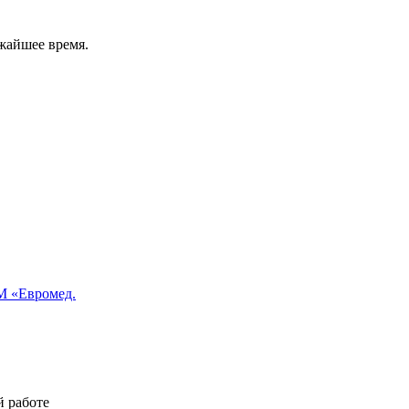
жайшее время.
 «Евромед.
й работе