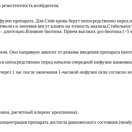
 резистентность возбудителя.
фузии препарата. Для Cmin кровь берут непосредственно перед 
Гемолиз и липемия могут влиять на точность анализа.Стабильнос
— длительно.Влияние биотина: Прием высоких доз биотина (>5 м
ачом. Оно напрямую зависит от режима введения препарата (инт
тся непосредственно перед началом очередной инфузии ванкоми
через 1 час после окончания 1-часовой инфузии (или согласно и
нина, расчетный клиренс креатинина).
онцентрация препарата достигла равновесного состояния (steady