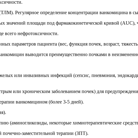
ксичности.
ТЛМ). Регулярное определение концентрации ванкомицина в сы
х значений площади под фармакокинетической кривой (AUC), ч
е всего нефротоксичности.
ых параметров пациента (вес, функция почек, возраст, тяжесть
 ванкомицин выводится преимущественно почками в неизмененн
елых или инвазивных инфекций (сепсис, пневмония, эндокардит
трым или хроническим заболеванием почек) для предупреждени
рапии ванкомицином (более 3-5 дней).
я).
ию (аминогликозиды, некоторые химиотерапевтические средст
 почечно-заместительной терапии (ЗПТ).