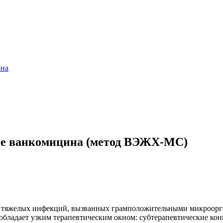
она
ние ванкомицина (метод ВЭЖХ-МС)
 тяжелых инфекций, вызванных грамположительными микроорга
н обладает узким терапевтическим окном: субтерапевтические к