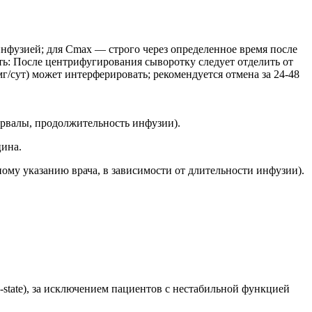
инфузией; для Cmax — строго через определенное время после
ть: После центрифугирования сыворотку следует отделить от
г/сут) может интерферировать; рекомендуется отмена за 24-48
ервалы, продолжительность инфузии).
цина.
ному указанию врача, в зависимости от длительности инфузии).
-state), за исключением пациентов с нестабильной функцией