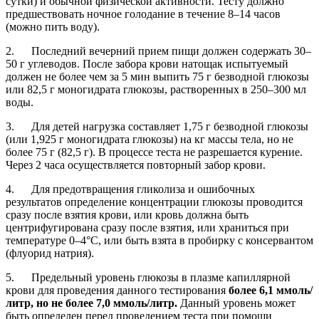
сутки) и обычной физической активности. Тесту должно
предшествовать ночное голодание в течение 8–14 часов
(можно пить воду).
2. Последний вечерний прием пищи должен содержать 30–
50 г углеводов. После забора крови натощак испытуемый
должен не более чем за 5 мин выпить 75 г безводной глюкозы
или 82,5 г моногидрата глюкозы, растворенных в 250–300 мл
воды.
3. Для детей нагрузка составляет 1,75 г безводной глюкозы
(или 1,925 г моногидрата глюкозы) на кг массы тела, но не
более 75 г (82,5 г). В процессе теста не разрешается курение.
Через 2 часа осуществляется повторный забор крови.
4. Для предотвращения гликолиза и ошибочных
результатов определение концентрации глюкозы проводится
сразу после взятия крови, или кровь должна быть
центрифугирована сразу после взятия, или храниться при
температуре 0–4°С, или быть взята в пробирку с консервантом
(флуорид натрия).
5. Предельный уровень глюкозы в плазме капиллярной
крови для проведения данного тестирования
более 6,1 ммоль/
литр, но не более 7,0 ммоль/литр.
Данный уровень может
быть определен перед проведением теста при помощи