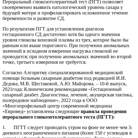
Пероральный глюкозотолерантный тест (ПГТ) позволяет
своевременно выявить патологический уровень сахара у
будущей матери и профилактировать осложненное течение
беременности и развитие СД.
По результатам ПГТ для установления диагноза
гестационного СД достаточно хотя бы одного значения
уровня глюкозы венозной плазмы из трех, которое было бы
равным или выше порогового. При получении аномальных
значений в исходном измерении нагрузка глюкозой не
проводится; при получении аномальных значений во второй
точке, третьего измерения не требуется.
Согласно Алгоритму специализированной медицинской
помощи больным сахарным диабетом под редакцией И.И.
Дедова, М.В. Шестаковой, А.Ю. Майорова. – 10-й выпуск,
2021года; Клиническим рекомендациям «Гестационный
сахарный диабет. Диагностика, лечение, акушерская тактика,
полеродовое наблюдение», 2022 года в ООО
«Многопрофильный центр современной медицины
«Евромед» установлены следующие
правила проведения
перорального глюкозотолерантного теста (ПГТТ):
1. ПГТТ следует проводить утром на фоне не менее чем 3-
дневного неограниченного питания (более 150 г углеводов в