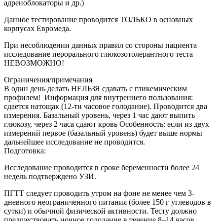
адреноблокаторы и др.)
Данное тестирование проводится ТОЛЬКО в основных
корпусах Евромеда.
При несоблюдении данных правил со стороны пациента
исследование перорального глюкозотолерантного теста
НЕВОЗМОЖНО!
Ограничения/примечания
В один день делать НЕЛЬЗЯ сдавать с гликемическим
профилем! Информация для внутреннего пользования:
сдается натощак (12-ти часовое голодание). Проводится два
измерения. Базальный уровень, через 1 час дают выпить
глюкозу, через 2 часа сдают кровь Особенность: если из двух
измерений первое (базальный уровень) будет выше нормы
дальнейшее исследование не проводится.
Подготовка:
Исследование проводится в сроке беременности более 24
недель подтверждено УЗИ.
ПГТТ следует проводить утром на фоне не менее чем 3-
дневного неограниченного питания (более 150 г углеводов в
сутки) и обычной физической активности. Тесту должно
предшествовать ночное голодание в течение 8–14 часов