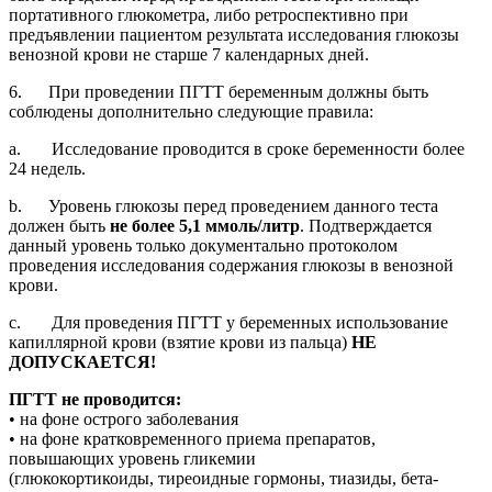
портативного глюкометра, либо ретроспективно при
предъявлении пациентом результата исследования глюкозы
венозной крови не старше 7 календарных дней.
6. При проведении ПГТТ беременным должны быть
соблюдены дополнительно следующие правила:
a. Исследование проводится в сроке беременности более
24 недель.
b. Уровень глюкозы перед проведением данного теста
должен быть
не более 5,1 ммоль/литр
. Подтверждается
данный уровень только документально протоколом
проведения исследования содержания глюкозы в венозной
крови.
c. Для проведения ПГТТ у беременных использование
капиллярной крови (взятие крови из пальца)
НЕ
ДОПУСКАЕТСЯ!
ПГТТ не проводится:
• на фоне острого заболевания
• на фоне кратковременного приема препаратов,
повышающих уровень гликемии
(глюкокортикоиды, тиреоидные гормоны, тиазиды, бета-