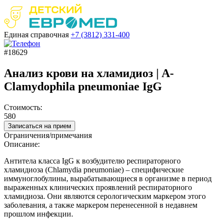
Единая справочная
+7 (3812)
331-400
#18629
Анализ крови на хламидиоз | A-
Clamydophila pneumoniae IgG
Стоимость:
580
Записаться на прием
Ограничения/примечания
Описание:
Антитела класса IgG к возбудителю респираторного
хламидиоза (Chlamydia pneumoniae) – специфические
иммуноглобулины, вырабатывающиеся в организме в период
выраженных клинических проявлений респираторного
хламидиоза. Они являются серологическим маркером этого
заболевания, а также маркером перенесенной в недавнем
прошлом инфекции.