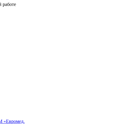
й работе
 «Евромед.