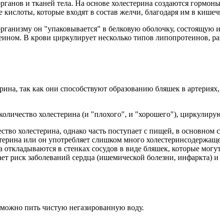
рганов и тканей тела. На основе холестерина создаются гормоны
 кислоты, которые входят в состав желчи, благодаря им в кише
организму он "упаковывается" в белковую оболочку, состоящую
теином. В крови циркулирует несколько типов липопротеинов, р
, так как они способствуют образованию бляшек в артериях, 
количество холестерина (и "плохого", и "хорошего"), циркулиру
ество холестерина, однако часть поступает с пищей, в основно
терина или он употребляет слишком много холестеринсодержаще
 откладываются в стенках сосудов в виде бляшек, которые могут
ет риск заболеваний сердца (ишемической болезни, инфаркта) и 
, можно пить чистую негазированную воду.