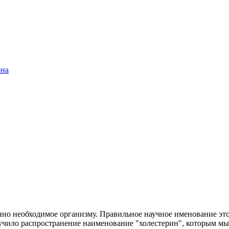
она
но необходимое организму. Правильное научное именование этог
учило распространение наименование "холестерин", которым мы б