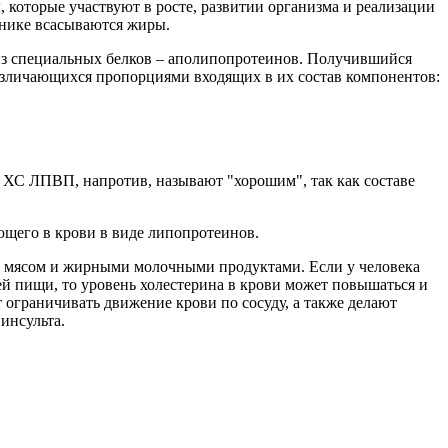
, которые участвуют в росте, развитии организма и реализации
чнике всасываются жиры.
 из специальных белков – аполипопротеинов. Получившийся
азличающихся пропорциями входящих в их состав компонентов:
ХС ЛПВП, напротив, называют "хорошим", так как составе
ющего в крови в виде липопротеинов.
м с мясом и жирными молочными продуктами. Если у человека
й пищи, то уровень холестерина в крови может повышаться и
 ограничивать движение крови по сосуду, а также делают
инсульта.