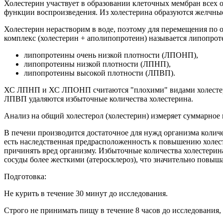
Холестерин участвует в образовании клеточных мембран всех о
функции воспроизведения. Из холестерина образуются желчные
Холестерин нерастворим в воде, поэтому для перемещения по 
комплекс (холестерин + аполипопротеин) называется липопро
липопротеины очень низкой плотности (ЛПОНП),
липопротеины низкой плотности (ЛПНП),
липопротеины высокой плотности (ЛПВП).
ХС ЛПНП и ХС ЛПОНП считаются "плохими" видами холестерина
ЛПВП удаляются избыточные количества холестерина.
Анализ на общий холестерол (холестерин) измеряет суммарное 
В печени производится достаточное для нужд организма колич
есть наследственная предрасположенность к повышению холес
причинять вред организму. Избыточные количества холестерина
сосуды более жесткими (атеросклероз), что значительно повыша
Подготовка:
Не курить в течение 30 минут до исследования.
Строго не принимать пищу в течение 8 часов до исследования