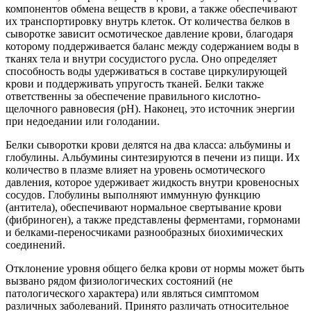
компонентов обмена веществ в крови, а также обеспечивают
их транспортировку внутрь клеток. От количества белков в
сыворотке зависит осмотическое давление крови, благодаря
которому поддерживается баланс между содержанием воды в
тканях тела и внутри сосудистого русла. Оно определяет
способность воды удерживаться в составе циркулирующей
крови и поддерживать упругость тканей. Белки также
ответственны за обеспечение правильного кислотно-
щелочного равновесия (рН). Наконец, это источник энергии
при недоедании или голодании.
Белки сыворотки крови делятся на два класса: альбумины и
глобулины. Альбумины синтезируются в печени из пищи. Их
количество в плазме влияет на уровень осмотического
давления, которое удерживает жидкость внутри кровеносных
сосудов. Глобулины выполняют иммунную функцию
(антитела), обеспечивают нормальное свертывание крови
(фибриноген), а также представлены ферментами, гормонами
и белками-переносчиками разнообразных биохимических
соединений.
Отклонение уровня общего белка крови от нормы может быть
вызвано рядом физиологических состояний (не
патологического характера) или являться симптомом
различных заболеваний. Принято различать относительное