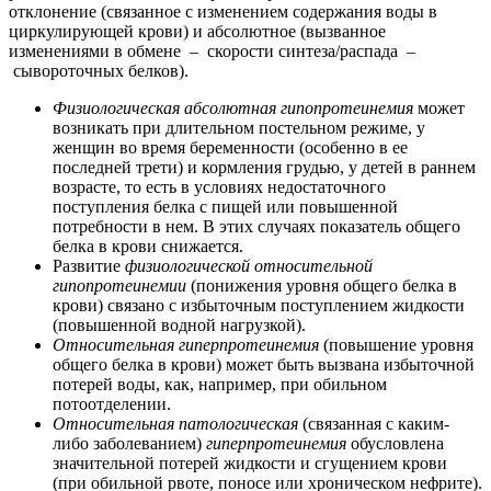
отклонение (связанное с изменением содержания воды в
циркулирующей крови) и абсолютное (вызванное
изменениями в обмене – скорости синтеза/распада –
сывороточных белков).
Физиологическая абсолютная гипопротеинемия
может
возникать при длительном постельном режиме, у
женщин во время беременности (особенно в ее
последней трети) и кормления грудью, у детей в раннем
возрасте, то есть в условиях недостаточного
поступления белка с пищей или повышенной
потребности в нем. В этих случаях показатель общего
белка в крови снижается.
Развитие
физиологической относительной
гипопротеинемии
(понижения уровня общего белка в
крови) связано с избыточным поступлением жидкости
(повышенной водной нагрузкой).
Относительная гиперпротеинемия
(повышение уровня
общего белка в крови) может быть вызвана избыточной
потерей воды, как, например, при обильном
потоотделении.
Относительная патологическая
(связанная с каким-
либо заболеванием)
гиперпротеинемия
обусловлена
значительной потерей жидкости и сгущением крови
(при обильной рвоте, поносе или хроническом нефрите).