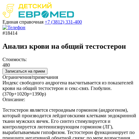
Единая справочная
+7 (3812)
331-400
#18414
Анализ крови на общий тестостерон
Стоимость:
480
Записаться на прием
Ограничения/примечания
Индекс свободного андрогена высчитывается из показателей
крови на общий тестостерон и секс-связ. Глобулин.
(370р+1020р=1390р)
Описание:
Тестостерон является стероидным гормоном (андрогеном),
который производится лейдиговскими клетками эндокринной
ткани мужских яичек. Его синтез стимулируется и
контролируется лютеинизирующим гормоном (ЛГ),
вырабатываемым гипофизом. Тестостерон функционирует по
принципу негативной обратной связи: по мере возрастания