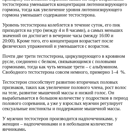
тестостерона уменьшается концентрация лютеинизирующего
гормона, тогда как увеличение уровня лютеинизирующего
гормона уменьшает содержание тестостерона.
Уровень тестостерона колеблется в течение суток, его пик
приходится на утро (между 4 и 8 часами), а самых меньших
значений он достигает в вечерние часы (между 16:00 и
20:00). Кроме того, его концентрация возрастает после
физических упражнений и уменьшается с возрастом.
Почти две трети тестостерона, циркулирующего в кровяном
русле, соединено с белком, связывающимся с половыми
гормонами, тогда как чуть меньше трети – с альбумином.
Свободного тестостерона совсем немного, примерно 1–4 %.
Тестостерон способствует развитию вторичных половых
признаков, таких как увеличение полового члена, рост волос
на теле, развитие мышечной массы и низкий голос. Он
вырабатывается в большом количестве у подростков в период
полового созревания, а уже у взрослых мужчин регулирует
сексуальные инстинкты и поддержание мышечной массы.
У мужчин тестостерон производится надпочечниками, у
женщин – надпочечниками и в небольшом количестве
яичниками
.