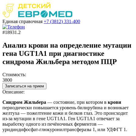
Единая справочная
+7 (3812)
331-400
#18931.2
Анализ крови на определение мутации
гена UGT1A1 при диагностике
синдрома Жильбера методом ПЦР
Стоимость:
3800
Записаться на прием
Описание:
Синдром Жильбера
— состояние, при котором в
крови
периодически повышается уровень билирубина и возникает
желтуха — пожелтение кожи и белков глаз. Это происходит
из-за мутации в гене UGT1A1. Ген UGT1A1 отвечает за
выработку одного из печёночных ферментов —
уридиндифосфат-глюкуронилтрансферазы 1, или УДФГТ 1.