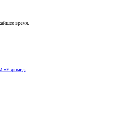
жайшее время.
 «Евромед.