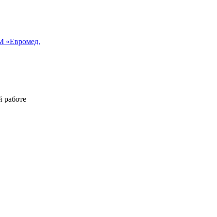
 «Евромед.
й работе