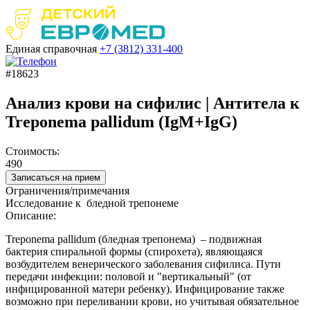
Единая справочная
+7 (3812)
331-400
#18623
Анализ крови на сифилис | Антитела к
Treponema pallidum (IgM+IgG)
Стоимость:
490
Записаться на прием
Ограничения/примечания
Исследование к бледной трепонеме
Описание:
Treponema pallidum (бледная трепонема) – подвижная
бактерия спиральной формы (спирохета), являющаяся
возбудителем венерического заболевания сифилиса. Пути
передачи инфекции: половой и "вертикальный" (от
инфицированной матери ребенку). Инфицирование также
возможно при переливании крови, но учитывая обязательное