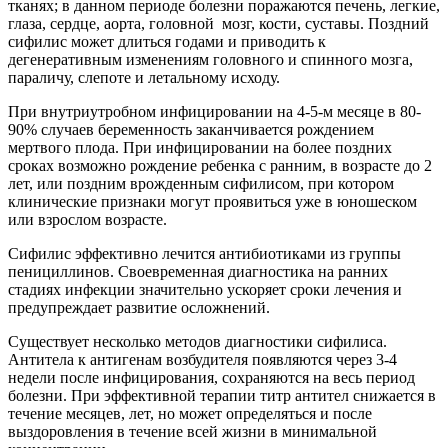
тканях; в данном периоде болезни поражаются печень, легкие,
глаза, сердце, аорта, головной мозг, кости, суставы. Поздний
сифилис может длиться годами и приводить к
дегенеративным изменениям головного и спинного мозга,
параличу, слепоте и летальному исходу.
При внутриутробном инфицировании на 4-5-м месяце в 80-
90% случаев беременность заканчивается рождением
мертвого плода. При инфицировании на более поздних
сроках возможно рождение ребенка с ранним, в возрасте до 2
лет, или поздним врожденным сифилисом, при котором
клинические признаки могут проявиться уже в юношеском
или взрослом возрасте.
Сифилис эффективно лечится антибиотиками из группы
пенициллинов. Своевременная диагностика на ранних
стадиях инфекции значительно ускоряет сроки лечения и
предупреждает развитие осложнений.
Существует несколько методов диагностики сифилиса.
Антитела к антигенам возбудителя появляются через 3-4
недели после инфицирования, сохраняются на весь период
болезни. При эффективной терапии титр антител снижается в
течение месяцев, лет, но может определяться и после
выздоровления в течение всей жизни в минимальной