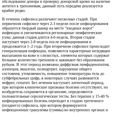
обследование донора и проверку донорской крови на наличие
антител к трепонемам, данный путь передачи реализуется
крайне редко.
В течении сифилиса различают несколько стадий. При
первичном сифилисе через 2-3 недели после инфицирования
образуется твердый шанкр на месте "входных ворот"
инфекции и увеличиваются регионарные лимфатические
узлы; данная стадия длится 4-6 недель. Вторая стадия
наступает через 2-8 недель после инфицирования и
продолжается 1–2 года. При вторичном сифилисе происходит
генерализация инфекции, появляются характерные незудящие
высыпания на коже и слизистых, элементы которых содержат
большое количество трепонем и заживают без образования
рубцов. В этот период возможна диффузная лимфаденопатия,
алопеция, миалгии, полиартрит, нарушение общего
состояния, утомляемость, повышение температуры тела до
субфебрильных цифр, в некоторых случаях развивается
нефрит, гепатит. Без лечения наступает латентный период,
при котором клинические признаки болезни отсутствуют, но
возбудитель сохраняется в организме, определяются
положительные серологические тесты. Без терапии у 15-40 %
инфицированных болезнь переходит в стадию третичного
(позднего) сифилиса, при котором формируются
инфекционные гранулемы (гуммы) во внутренних органах и