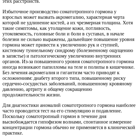
этих расстройств.
Избыточное производство соматотропного гормона у
взрослых может вызвать акромегалию, характерная черта
которой не удлинение костей, а их чрезмерная толщина. Хотя
такие симптомы, как утолщение кожи, потливость,
утомляемость, головные боли и боли в суставах, в начале
болезни не сильно выражены, дальнейшее повышение уровня
гормона может привести к увеличению рук и ступней,
кистевому туннельному синдрому (болезненному ощущению
в запястье) и патологическому увеличению внутренних
органов. Из-за повышенного уровня соматотропного гормона
иногда возникают папилломы на теле и полипы в кишечнике.
Без лечения акромегалия и гигантизм часто приводят к
осложнениям: диабету второго типа, повышенному риску
сердечно-сосудистых заболеваний, повышенному кровяному
давлению, артриту и общему сокращению
продолжительности жизни.
Для диагностики аномалий соматотропного гормона наиболее
часто проводится тест на его стимуляцию и подавление.
Поскольку соматотропный гормон в течение дня
высвобождается гипофизом волнами, спонтанное измерение
концентрации гормона обычно не применяется в клинической
практике.