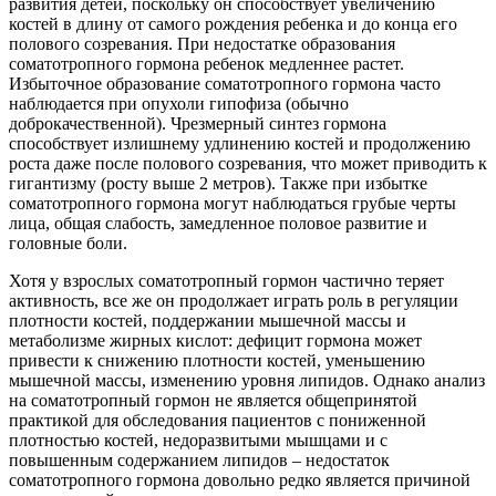
развития детей, поскольку он способствует увеличению
костей в длину от самого рождения ребенка и до конца его
полового созревания. При недостатке образования
соматотропного гормона ребенок медленнее растет.
Избыточное образование соматотропного гормона часто
наблюдается при опухоли гипофиза (обычно
доброкачественной). Чрезмерный синтез гормона
способствует излишнему удлинению костей и продолжению
роста даже после полового созревания, что может приводить к
гигантизму (росту выше 2 метров). Также при избытке
соматотропного гормона могут наблюдаться грубые черты
лица, общая слабость, замедленное половое развитие и
головные боли.
Хотя у взрослых соматотропный гормон частично теряет
активность, все же он продолжает играть роль в регуляции
плотности костей, поддержании мышечной массы и
метаболизме жирных кислот: дефицит гормона может
привести к снижению плотности костей, уменьшению
мышечной массы, изменению уровня липидов. Однако анализ
на соматотропный гормон не является общепринятой
практикой для обследования пациентов с пониженной
плотностью костей, недоразвитыми мышцами и с
повышенным содержанием липидов – недостаток
соматотропного гормона довольно редко является причиной