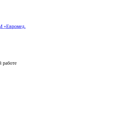
 «Евромед.
й работе