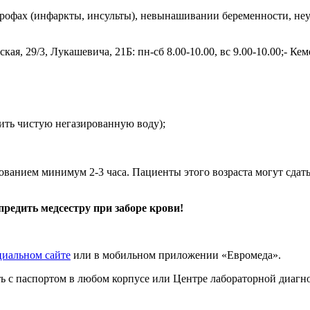
строфах (инфаркты, инсульты), невынашивании беременности, н
я, 29/3, Лукашевича, 21Б: пн-сб 8.00-10.00, вс 9.00-10.00;- Кеме
ить чистую негазированную воду);
ованием минимум 2-3 часа. Пациенты этого возраста могут сдать
предить медсестру при заборе крови!
циальном сайте
или в мобильном приложении «Евромеда».
ать с паспортом в любом корпусе или Центре лабораторной диаг