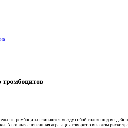
она
ю тромбоцитов
тельна: тромбоциты слипаются между собой только под воздейств
нки. Активная спонтанная агрегация говорит о высоком риске т