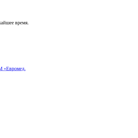
жайшее время.
 «Евромед.