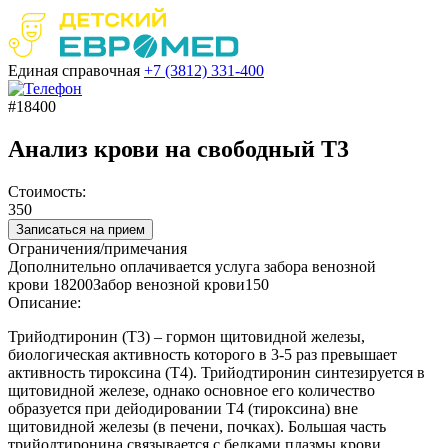
Единая справочная
+7 (3812)
331-400
#18400
Анализ крови на свободный T3
Стоимость:
350
Записаться на прием
Ограничения/примечания
Дополнительно оплачивается услуга забора венозной
крови 18200Забор венозной крови150
Описание:
Трийодтиронин (Т3) – гормон щитовидной железы,
биологическая активность которого в 3-5 раз превышает
активность тироксина (Т4). Трийодтиронин синтезируется в
щитовидной железе, однако основное его количество
образуется при дейодировании Т4 (тироксина) вне
щитовидной железы (в печени, почках). Большая часть
трийодтиронина связывается с белками плазмы крови,