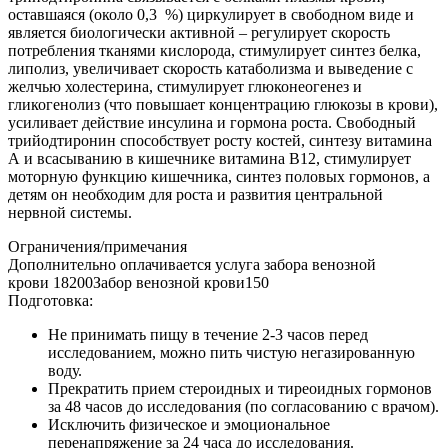
оставшаяся (около 0,3 %) циркулирует в свободном виде и
является биологически активной – регулирует скорость
потребления тканями кислорода, стимулирует синтез белка,
липолиз, увеличивает скорость катаболизма и выведение с
желчью холестерина, стимулирует глюконеогенез и
гликогенолиз (что повышает концентрацию глюкозы в крови),
усиливает действие инсулина и гормона роста. Свободный
трийодтиронин способствует росту костей, синтезу витамина
А и всасыванию в кишечнике витамина В12, стимулирует
моторную функцию кишечника, синтез половых гормонов, а
детям он необходим для роста и развития центральной
нервной системы.
Ограничения/примечания
Дополнительно оплачивается услуга забора венозной
крови 18200Забор венозной крови150
Подготовка:
Не принимать пищу в течение 2-3 часов перед
исследованием, можно пить чистую негазированную
воду.
Прекратить прием стероидных и тиреоидных гормонов
за 48 часов до исследования (по согласованию с врачом).
Исключить физическое и эмоциональное
перенапряжение за 24 часа до исследования.