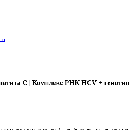
она
атита С | Комплекс РНК HCV + генотипи
ностики вируса гепатита С и наиболее распространенных на тер