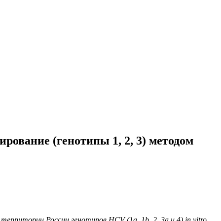
рование (генотипы 1, 2, 3) методом
ритории России генотипов HCV (1a, 1b, 2, 3a и 4) in vitro.