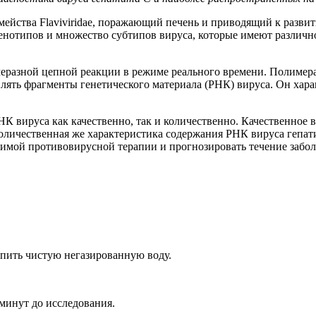
ейства Flaviviridae, поражающий печень и приводящий к развит
нотипов и множество субтипов вируса, которые имеют различно
разной цепной реакции в режиме реального времени. Полимераз
лять фрагменты генетического материала (РНК) вируса. Он хар
К вируса как качественно, так и количественно. Качественное в
оличественная же характеристика содержания РНК вируса гепати
димой противовирусной терапии и прогнозировать течение забо
 пить чистую негазированную воду.
 минут до исследования.