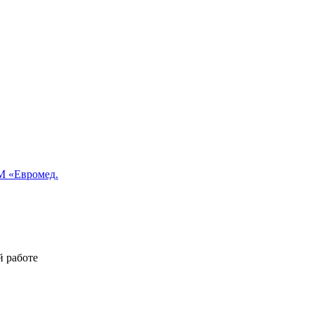
 «Евромед.
й работе