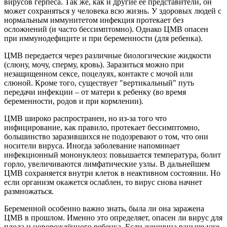
вирусов герпеса. Так же, как и другие ее представители, он
может сохраняться у человека всю жизнь. У здоровых людей с
нормальным иммунитетом инфекция протекает без
осложнений (и часто бессимптомно). Однако ЦМВ опасен
при иммунодефиците и при беременности (для ребенка).
ЦМВ передается через различные биологические жидкости
(слюну, мочу, сперму, кровь). Заразиться можно при
незащищенном сексе, поцелуях, контакте с мочой или
слюной. Кроме того, существует "вертикальный" путь
передачи инфекции – от матери к ребенку (во время
беременности, родов и при кормлении).
ЦМВ широко распространен, но из-за того что
инфицирование, как правило, протекает бессимптомно,
большинство заразившихся не подозревают о том, что они
носители вируса. Иногда заболевание напоминает
инфекционный мононуклеоз: повышается температура, болит
горло, увеличиваются лимфатические узлы. В дальнейшем
ЦМВ сохраняется внутри клеток в неактивном состоянии. Но
если организм окажется ослаблен, то вирус снова начнет
размножаться.
Беременной особенно важно знать, была ли она заражена
ЦМВ в прошлом. Именно это определяет, опасен ли вирус для
плода и новорождённого ребенка. Если женщина раньше уже