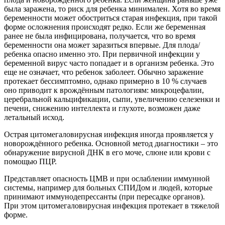
была заражена, то риск для ребенка минимален. Хотя во время
беременности может обостриться старая инфекция, при такой
форме осложнения происходят редко. Если же беременная
ранее не была инфицирована, получается, что во время
беременности она может заразиться впервые. Для плода/
ребенка опасно именно это. При первичной инфекции у
беременной вирус часто попадает и в организм ребенка. Это
еще не означает, что ребенок заболеет. Обычно заражение
протекает бессимптомно, однако примерно в 10 % случаев
оно приводит к врождённым патологиям: микроцефалии,
церебральной кальцификации, сыпи, увеличению селезенки и
печени, снижению интеллекта и глухоте, возможен даже
летальный исход.
Острая цитомегаловирусная инфекция иногда проявляется у
новорождённого ребенка. Основной метод диагностики – это
обнаружение вирусной ДНК в его моче, слюне или крови с
помощью ПЦР.
Представляет опасность ЦМВ и при ослаблении иммунной
системы, например для больных СПИДом и людей, которые
принимают иммунодепрессанты (при пересадке органов).
При этом цитомегаловирусная инфекция протекает в тяжелой
форме.