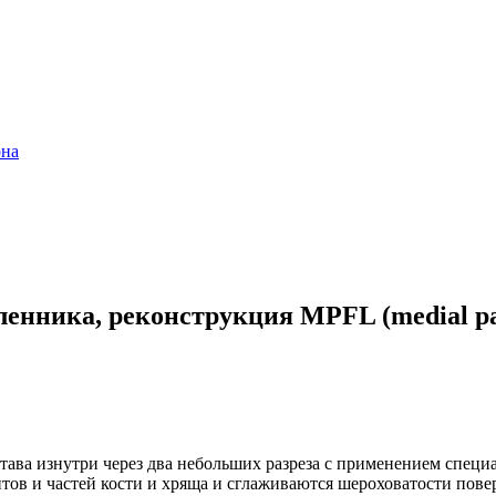
она
нника, реконструкция MPFL (medial pate
става изнутри через два небольших разреза с применением спец
нтов и частей кости и хряща и сглаживаются шероховатости пов