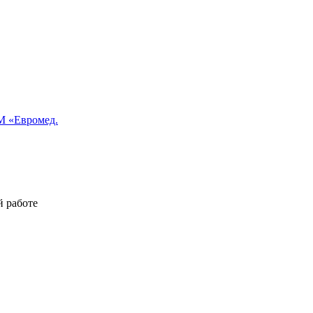
 «Евромед.
й работе