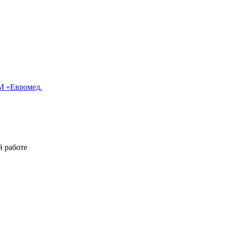
 «Евромед.
й работе