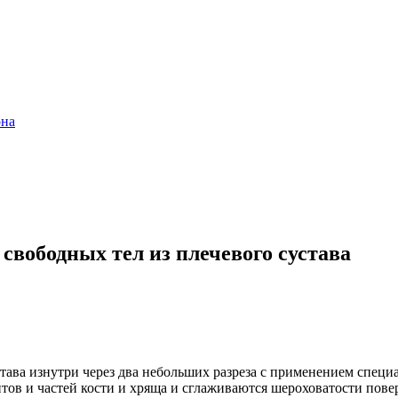
она
свободных тел из плечевого сустава
става изнутри через два небольших разреза с применением спец
нтов и частей кости и хряща и сглаживаются шероховатости пов