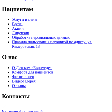
Пациентам
Услуги и цены
Врачи
Акции
Лицензии
Обработка персональных данных
Правила пользования парковкой по адресу: ул.
Кемеровская, 13
О нас
О Детском «Евромеде»
Комфорт для пациентов
Фотогалерея
Видеогалерея
Отзывы
Контакты
Чат единой справочной