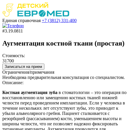
Единая справочная
+7 (3812)
331-400
#3.19.0811
Аугментация костной ткани (простая)
Стоимость:
31700
Записаться на прием
Ограничения/примечания
Необходима предварительная консультация со специалистом.
Описание:
Костная аугментация зуба
в стоматологии – это операция по
восстановлению или замещению костных тканей нижней
челюсти перед проведением имплантации. Если у человека в
течение нескольких лет отсутствуют зубы, это приводит к
убыли альвеолярного гребня. Пациент сталкивается с
резорбцией (рассасыванием) кости, уменьшением высоты и
ширины челюсти, что не позволяет надежно фиксировать
титановые импланты. Аугментация проводится для