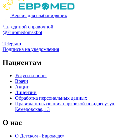
Версия для слабовидящих
Чат единой справочной
@Euromedomskbot
Telegram
Подписка на уведомления
Пациентам
Услуги и цены
Врачи
Акции
Лицензии
Обработка персональных данных
Правила пользования парковкой по адресу: ул.
Кемеровская, 13
О нас
О Детском «Евромеде»