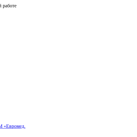
й работе
 «Евромед.