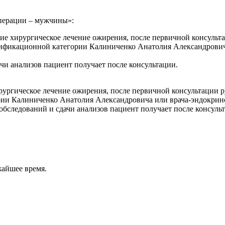
операции – мужчины»:
е хирургическое лечение ожирения, после первичной консульт
алификационной категории Калиниченко Анатолия Александрови
и анализов пациент получает после консультации.
ргическое лечение ожирения, после первичной консультации р
рии Калиниченко Анатолия Александровича или врача-эндокрин
бследований и сдачи анализов пациент получает после консуль
жайшее время.