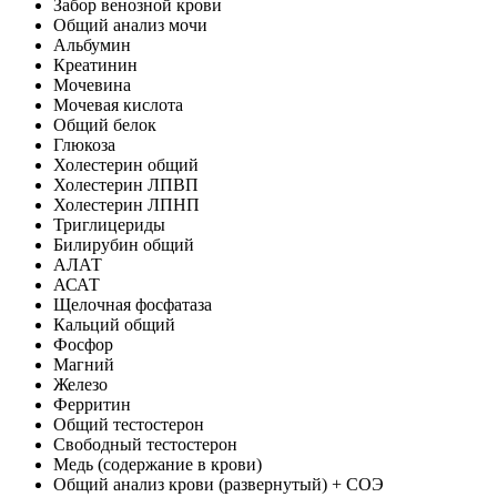
Забор венозной крови
Общий анализ мочи
Альбумин
Креатинин
Мочевина
Мочевая кислота
Общий белок
Глюкоза
Холестерин общий
Холестерин ЛПВП
Холестерин ЛПНП
Триглицериды
Билирубин общий
АЛАТ
АСАТ
Щелочная фосфатаза
Кальций общий
Фосфор
Магний
Железо
Ферритин
Общий тестостерон
Свободный тестостерон
Медь (содержание в крови)
Общий анализ крови (развернутый) + СОЭ