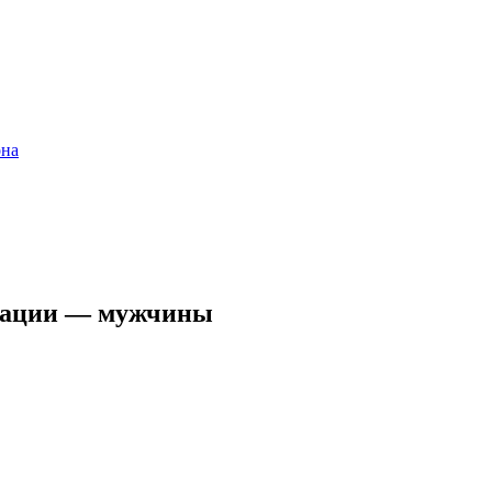
она
ерации — мужчины