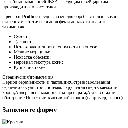
разработан компанией IBSA – ведущим швейцарским
производителем косметики.
Препарат
Profhilo
предназначен для борьбы с признаками
старения и эстетическими дефектами кожи лица и тела,
такими как:
Сухость;
Тусклость;
Потеря эластичности, упругости и тонуса;
Мелкие морщины;
Нехватка объемов;
Неровная текстура кожи;
Рубцы постакне.
Ограничения/примечания
Период беременности и лактации;Острые заболевания
сердечно-сосудистой системы;Нарушения свертываемости
крови;Аллергия на компоненты препарата;Акне в стадии
обострение;Инфекции в активной стадии (например, герпес).
Заполните форму