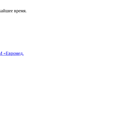
жайшее время.
 «Евромед.