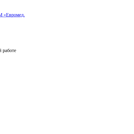
 «Евромед.
й работе