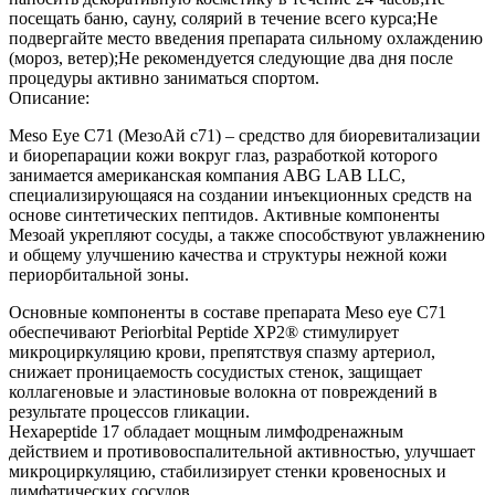
посещать баню, сауну, солярий в течение всего курса;Не
подвергайте место введения препарата сильному охлаждению
(мороз, ветер);Не рекомендуется следующие два дня после
процедуры активно заниматься спортом.
Описание:
Meso Eye C71 (МезоАй с71) – средство для биоревитализации
и биорепарации кожи вокруг глаз, разработкой которого
занимается американская компания ABG LAB LLC,
специализирующаяся на создании инъекционных средств на
основе синтетических пептидов. Активные компоненты
Мезоай укрепляют сосуды, а также способствуют увлажнению
и общему улучшению качества и структуры нежной кожи
периорбитальной зоны.
Основные компоненты в составе препарата Meso eye C71
обеспечивают Periorbital Peptide XP2® стимулирует
микроциркуляцию крови, препятствуя спазму артериол,
снижает проницаемость сосудистых стенок, защищает
коллагеновые и эластиновые волокна от повреждений в
результате процессов гликации.
Hexapeptide 17 обладает мощным лимфодренажным
действием и противовоспалительной активностью, улучшает
микроциркуляцию, стабилизирует стенки кровеносных и
лимфатических сосудов.