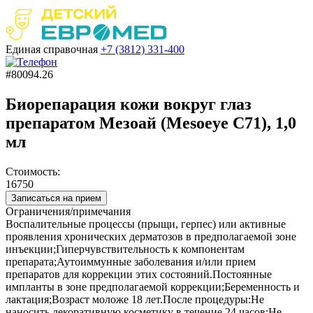
Единая справочная
+7 (3812)
331-400
#80094.26
Биорепарация кожи вокруг глаз
препаратом Мезоай (Mesoeye C71), 1,0
мл
Стоимость:
16750
Записаться на прием
Ограничения/примечания
Воспалительные процессы (прыщи, герпес) или активные
проявления хронических дерматозов в предполагаемой зоне
инъекции;Гиперчувствительность к компонентам
препарата;Аутоиммунные заболевания и/или прием
препаратов для коррекции этих состояний.Постоянные
импланты в зоне предполагаемой коррекции;Беременность и
лактация;Возраст моложе 18 лет.После процедуры:Не
наносить декоративную косметику в течение 24 часов;Не