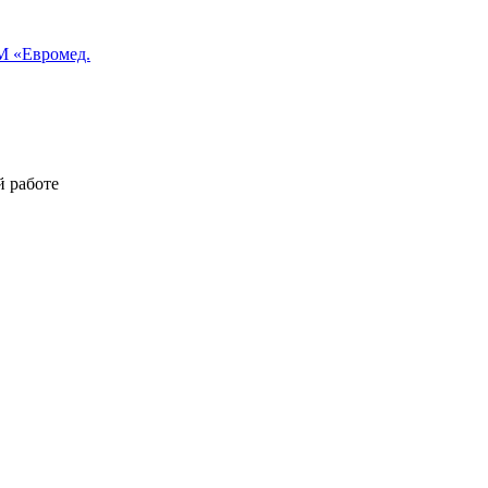
 «Евромед.
й работе