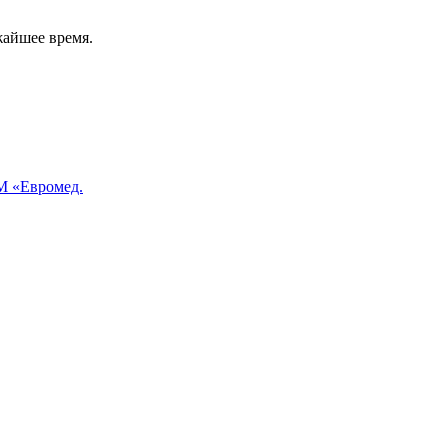
жайшее время.
 «Евромед.